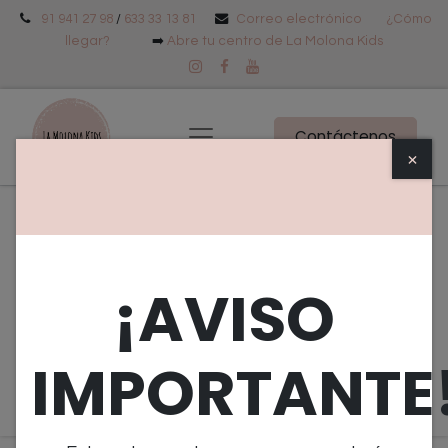
91 941 27 98
/
633 33 13 81
Correo electrónico
¿Cómo
llegar?
➡️
Abre tu centro de La Molona Kids
Contáctenos
×
Eventos
Tipo
Objetivo
¡AVISO
Edad
Eventos pasados
IMPORTANTE