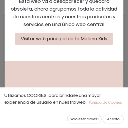
Esta web va a desaparecer y quedará
obsoleta, ahora agrupamos toda la actividad
de nuestros centros y nuestros productos y
servicios en una única web central.
OCT.
26
Visitar web principal de La Molona Kids
Taller sensorial y artístico con luz negra "Halloween Crafts"
26 de octubre de 2024
-
11:00
(
Europe/Madrid
)
Villanueva de la Cañada
,
España
Utilizamos COOKIES, para brindarle una mayor
experiencia de usuario en nuestra web.
Política de Cookies
Registros cerrados
Solo esenciales
s
Acepto