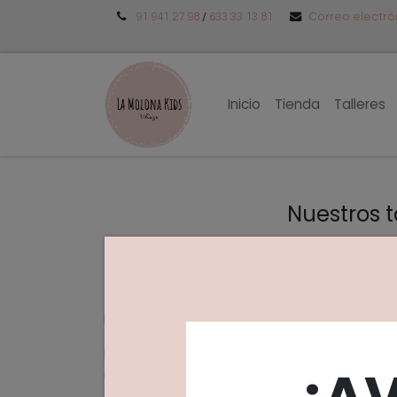
91 941 27 98
/
633 33 13 81
Correo electr
Inicio
Tienda
Talleres
Nuestros t
En La Molona Kids te ofrecemos los
En La Molona creamos talleres únicos pensados
Hacemos talleres educativos utilizando meto
¡A
utilizando materiales orgánicos, texturas, col