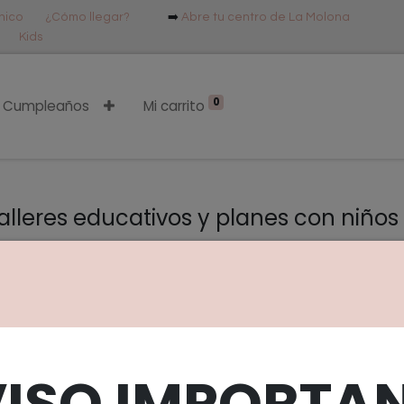
ónico
¿Cómo llegar?
➡️
Abre tu centro de La Molona
Kids
0
Cumpleaños
Mi carrito
alleres educativos y planes con niños
 mejores talleres educativos infantiles con pa
 en el ocio de toda la familia, para crear un evento en el que
dologías como Montessori, Reggio Emilia, Piaget y Waldorf, c
VISO IMPORTAN
ores neón y luz negra.