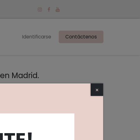
Identificarse
Contáctenos
 en Madrid.
×
dres y madres de Madrid.
 disfrutar todos juntos.
reando espacios únicos y sensoriales
TE!