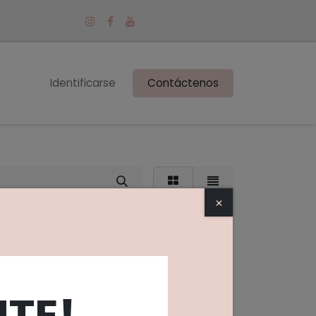
Identificarse
Contáctenos
×
ecos
Juegos
y
y
Linternas
Pelotas
ches
puzzles
TE!