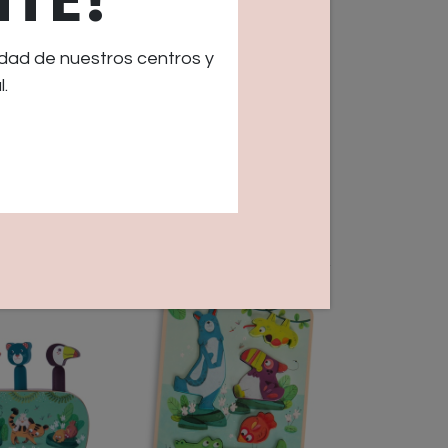
dad de nuestros centros y
.
 explorador El
Cuento linterna de
 Moulin
historias Calinours
14,90
€