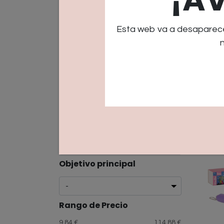
Momento del día
Esta web va a desaparece
Momento del año
Material
Const
fosfo
11,91
€
Origen
Objetivo principal
Rango de Precio
9.84 €
114.88 €