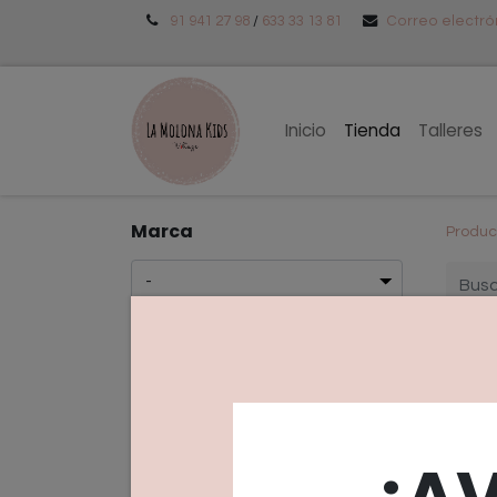
91 941 27 98
/
633 33 13 81
Correo electr
Inicio
Tienda
Talleres
Marca
Produc
Edad
Do
Ocasiones especiales
¡A