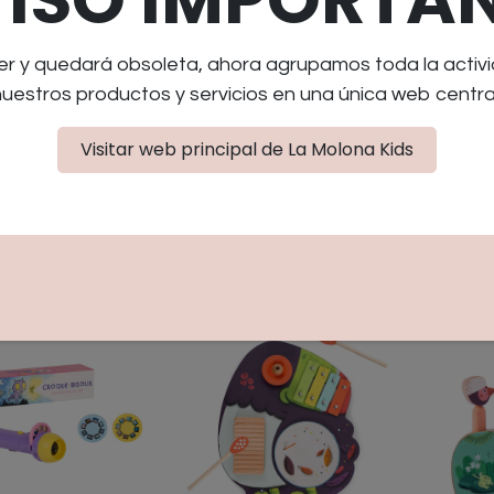
r y quedará obsoleta, ahora agrupamos toda la activi
nuestros productos y servicios en una única web central
Visitar web principal de La Molona Kids
elaciones
Puzzle explorador del
Monóculo
rescentes
Océano
Jardín de
14,90
€
14,90
€