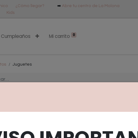
ónico
¿Cómo llegar?
➡️
Abre tu centro de La Molona
Kids
0
Cumpleaños
Mi carrito
tos
Juguetes
Muñ
udou
Mordedores
Sonajeros
pelu
VISO IMPORTAN