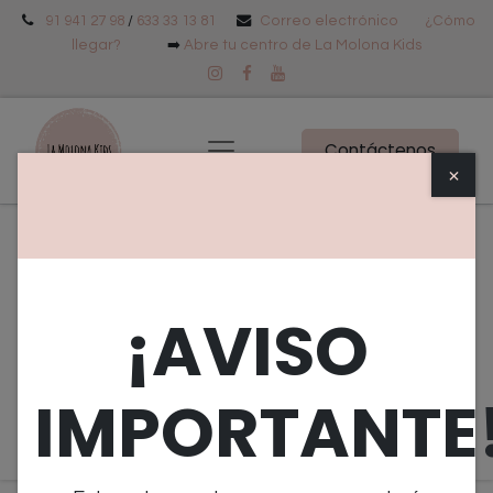
91 941 27 98
/
633 33 13 81
Correo electrónico
¿Cómo
llegar?
➡️
Abre tu centro de La Molona Kids
Contáctenos
×
Eventos
Tipo
Objetivo
¡AVISO
Edad
Próximos Eventos
IMPORTANTE