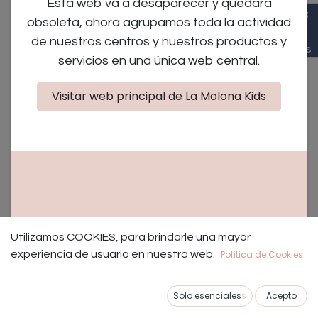
Esta web va a desaparecer y quedará
De 3
obsoleta, ahora agrupamos toda la actividad
×
×
Manualidades
Crianza
a 6
de nuestros centros y nuestros productos y
años
servicios en una única web central.
Visitar web principal de La Molona Kids
No se encontraron eventos.
NUESTROS TALLERES EDUCATIVOS Y PLANES CON
Utilizamos COOKIES, para brindarle una mayor
NIÑOS EN MADRID.
experiencia de usuario en nuestra web.
Política de Cookies
Los mejores talleres educativos para bebes, niños y
Solo esenciales
s
Acepto
padres de Madrid.