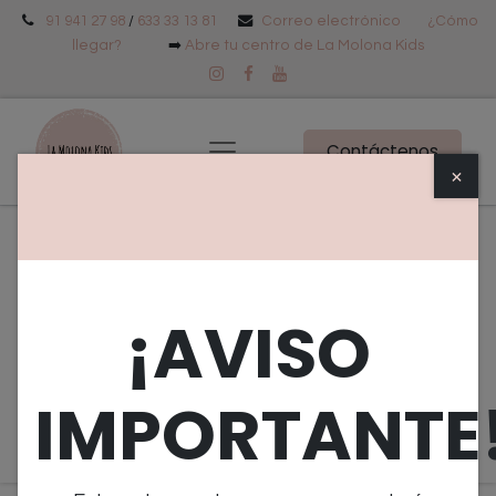
91 941 27 98
/
633 33 13 81
Correo electrónico
¿Cómo
llegar?
➡️
Abre tu centro de La Molona Kids
Contáctenos
×
Eventos
Tipo
Objetivo
¡AVISO
Edad
Próximos Eventos
IMPORTANTE