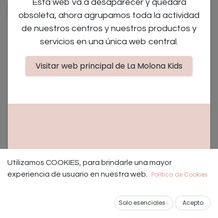
Esta web va a desaparecer y quedará
×
×
Extraescolar
De 2 a 7 años
obsoleta, ahora agrupamos toda la actividad
de nuestros centros y nuestros productos y
servicios en una única web central.
No se encontraron eventos.
Visitar web principal de La Molona Kids
NUESTROS TALLERES EDUCATIVOS Y PLANES CON
NIÑOS EN MADRID.
Utilizamos COOKIES, para brindarle una mayor
Los mejores talleres educativos para bebes, niños y
experiencia de usuario en nuestra web.
Política de Cookies
padres de Madrid.
Solo esenciales
s
Acepto
En La Molona creamos talleres únicos pensados en el
ocio de toda la familia, para crear un evento en el que