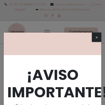
91 941 27 98
/
633 33 13 81
Correo electrónico
¿Cómo
llegar?
➡️
Abre tu centro de La Molona Kids
Contáctenos
×
Eventos
Tipo
Objetivo
¡AVISO
Edad
Próximos Eventos
IMPORTANTE