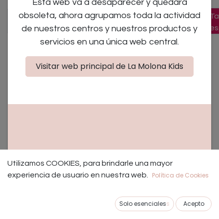
Esta web va a desaparecer y quedará
×
×
obsoleta, ahora agrupamos toda la actividad
Taller
Campamentos
Ta
de nuestros centros y nuestros productos y
educativo
/ Días sin cole
es
servicios en una única web central.
Visitar web principal de La Molona Kids
No se encontraron eventos.
NUESTROS TALLERES EDUCATIVOS Y PLANES CON
Utilizamos COOKIES, para brindarle una mayor
NIÑOS EN MADRID.
experiencia de usuario en nuestra web.
Política de Cookies
Los mejores talleres educativos para bebes, niños y
Solo esenciales
s
Acepto
padres de Madrid.