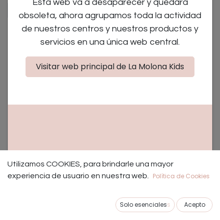
Esta web va a desaparecer y quedará
×
×
Sensorial
Crianza
obsoleta, ahora agrupamos toda la actividad
de nuestros centros y nuestros productos y
servicios en una única web central.
No se encontraron eventos.
Visitar web principal de La Molona Kids
NUESTROS TALLERES EDUCATIVOS Y PLANES CON
NIÑOS EN MADRID.
Utilizamos COOKIES, para brindarle una mayor
Los mejores talleres educativos para bebes, niños y
experiencia de usuario en nuestra web.
Política de Cookies
padres de Madrid.
Solo esenciales
s
Acepto
En La Molona creamos talleres únicos pensados en el
ocio de toda la familia, para crear un evento en el que