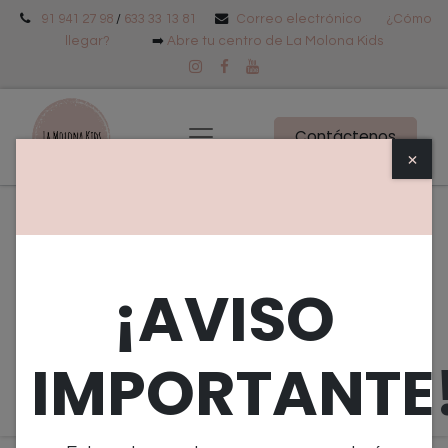
91 941 27 98
/
633 33 13 81
Correo electrónico
¿Cómo
llegar?
➡️
Abre tu centro de La Molona Kids
Contáctenos
×
Eventos
Tipo
Objetivo
¡AVISO
Edad
Próximos Eventos
IMPORTANTE