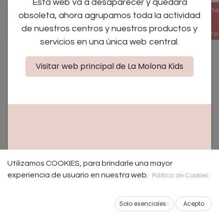
Esta web va a desaparecer y quedará
×
Taller
Mate
×
obsoleta, ahora agrupamos toda la actividad
Campamentos
para
/
de nuestros centros y nuestros productos y
/ Días sin cole
adultos
pate
servicios en una única web central.
Visitar web principal de La Molona Kids
No se encontraron eventos.
NUESTROS TALLERES EDUCATIVOS Y PLANES CON
Utilizamos COOKIES, para brindarle una mayor
NIÑOS EN MADRID.
experiencia de usuario en nuestra web.
Política de Cookies
Los mejores talleres educativos para bebes, niños y
Solo esenciales
s
Acepto
padres de Madrid.