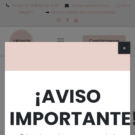
91 941 27 98
/
633 33 13 81
Correo electrónico
¿Cómo
llegar?
➡️
Abre tu centro de La Molona Kids
Contáctenos
×
Eventos
Tipo
Objetivo
¡AVISO
Edad
Próximos Eventos
IMPORTANTE