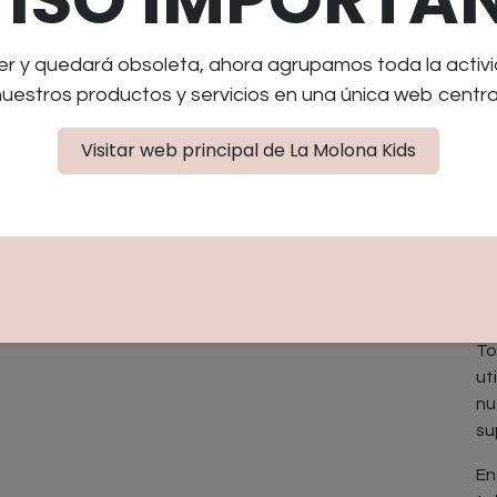
Lo
ni
r y quedará obsoleta, ahora agrupamos toda la activi
En
nuestros productos y servicios en una única web central
pe
cr
Visitar web principal de La Molona Kids
ju
Ha
me
Pi
se
te
To
ut
nu
su
En